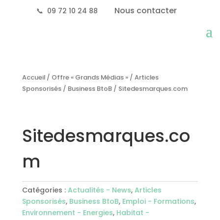
Nous contacter
📞
09 72 10 24 88
Accueil
/
Offre « Grands Médias »
/
Articles
Sponsorisés
/
Business BtoB
/ Sitedesmarques.com
Sitedesmarques.co
m
Catégories :
Actualités - News
,
Articles
Sponsorisés
,
Business BtoB
,
Emploi - Formations
,
Environnement - Energies
,
Habitat -