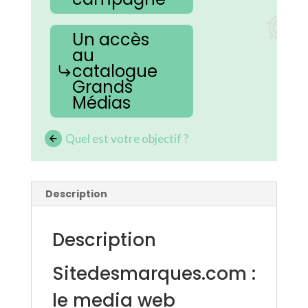
Un accès
au
catalogue
Grands
Médias
Quel est votre objectif ?
Description
Description
Sitedesmarques.com :
le media web