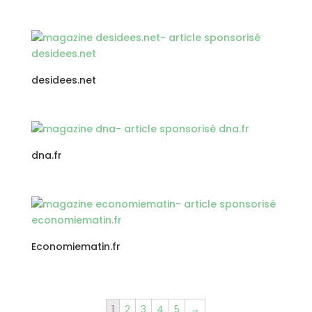
desidees.net
dna.fr
Economiematin.fr
1
2
3
4
5
→