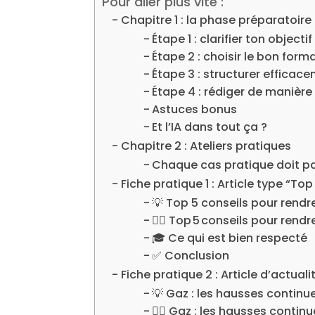
Pour aller plus vite :
Chapitre 1 : la phase préparatoire 
Étape 1 : clarifier ton object
Étape 2 : choisir le bon form
Étape 3 : structurer efficace
Étape 4 : rédiger de manièr
Astuces bonus
Et l’IA dans tout ça ?
Chapitre 2 : Ateliers pratiques
Chaque cas pratique doit pa
Fiche pratique 1 : Article type “Top
💡 Top 5 conseils pour rendre
✍🏼 Top 5 conseils pour rendre
🎓 Ce qui est bien respecté
✅ Conclusion
Fiche pratique 2 : Article d’actuali
💡 Gaz : les hausses continu
✍🏼 Gaz : les hausses contin