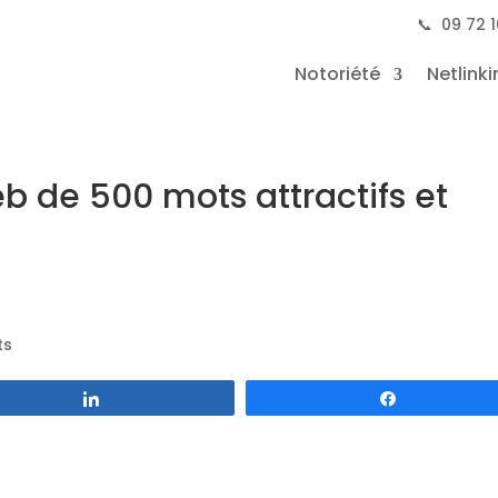
📞
09 72 1
Notoriété
Netlinki
eb de 500 mots attractifs et
Partagez
Partagez