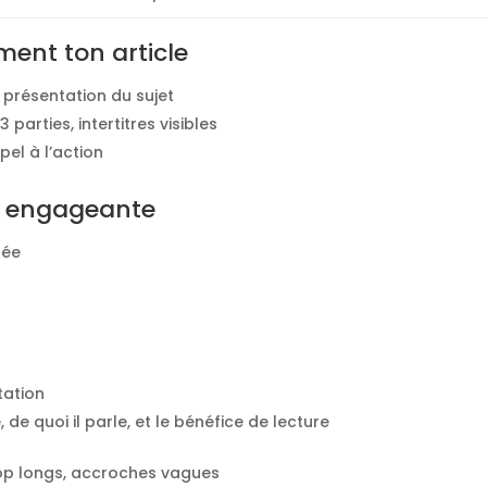
ement ton article
 présentation du sujet
3 parties, intertitres visibles
pel à l’action
re engageante
dée
tation
e, de quoi il parle, et le bénéfice de lecture
trop longs, accroches vagues