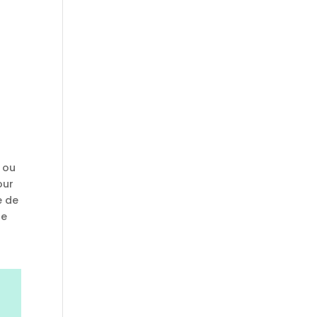
s ou
our
e de
re