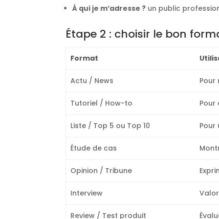
À qui je m’adresse ?
un public profession
Étape 2 : choisir le bon for
Format
Utili
Actu / News
Pour 
Tutoriel / How-to
Pour 
Liste / Top 5 ou Top 10
Pour 
Étude de cas
Montr
Opinion / Tribune
Expri
Interview
Valor
Review / Test produit
Évalu