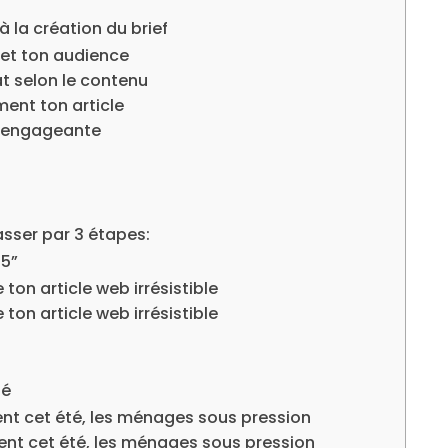
à la création du brief
if et ton audience
at selon le contenu
ment ton article
e engageante
sser par 3 étapes:
 5”
 ton article web irrésistible
 ton article web irrésistible
té
ent cet été, les ménages sous pression
uent cet été, les ménages sous pression