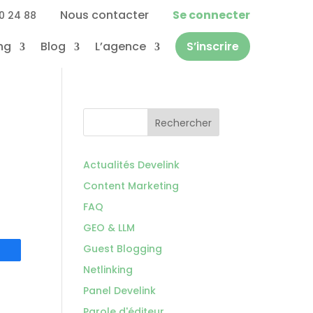
Nous contacter
Se connecter
0 24 88
ng
Blog
L’agence
S’inscrire
Rechercher
Actualités Develink
Content Marketing
FAQ
GEO & LLM
Guest Blogging
Netlinking
Panel Develink
Parole d'éditeur