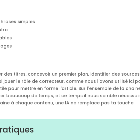
, phrases simples
ntro
iables
images
ouver des titres, concevoir un premier plan, identifier des source
i jouer le rôle de correcteur, comme nous l'avons utilisé ici p
 utile pour mettre en forme l'article. Sur l'ensemble de la chain
agner beaucoup de temps, et ce temps il nous semble nécessai
maine à chaque contenu, une IA ne remplace pas ta touche
pratiques