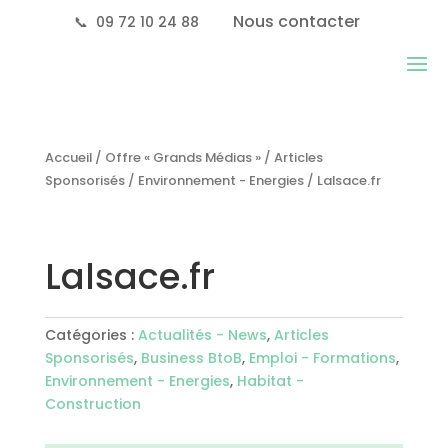
Nous contacter
📞
09 72 10 24 88
Accueil
/
Offre « Grands Médias »
/
Articles
Sponsorisés
/
Environnement - Energies
/ Lalsace.fr
Lalsace.fr
Catégories :
Actualités - News
,
Articles
Sponsorisés
,
Business BtoB
,
Emploi - Formations
,
Environnement - Energies
,
Habitat -
Construction