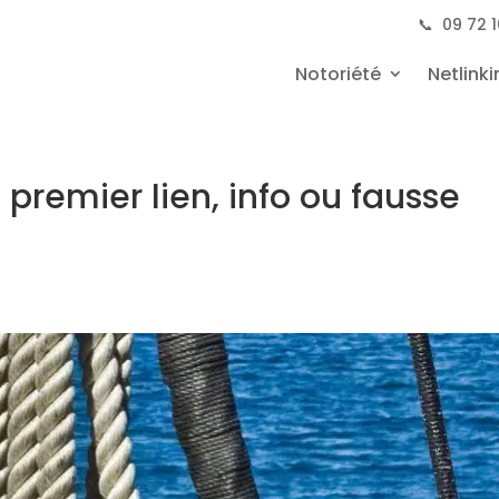
📞
09 72 1
Notoriété
Netlinki
u premier lien, info ou fausse