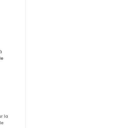
 à
de
r
r la
le