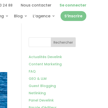
Nous contacter
Se connecter
0 24 88
ng
Blog
L’agence
S’inscrire
Rechercher
Actualités Develink
Content Marketing
FAQ
GEO & LLM
Guest Blogging
Netlinking
Panel Develink
Parole d'éditeur