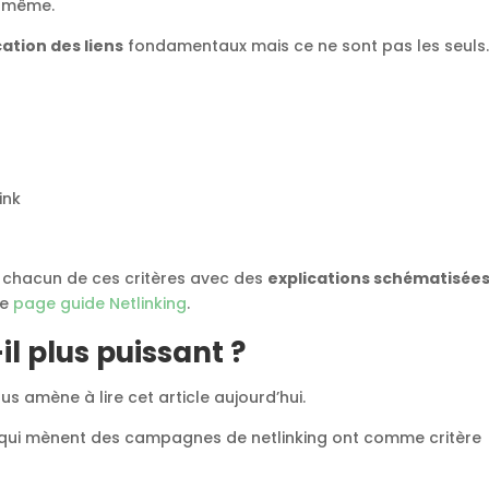
e même.
cation des liens
fondamentaux mais ce ne sont pas les seuls
ink
e chacun de ces critères avec des
explications schématisée
re
page guide Netlinking
.
il plus puissant ?
s amène à lire cet article aujourd’hui.
qui mènent des campagnes de netlinking ont comme critère