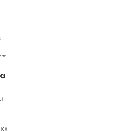
s
ans
la
ui
 100.