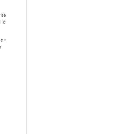
ité
l à
e »
s