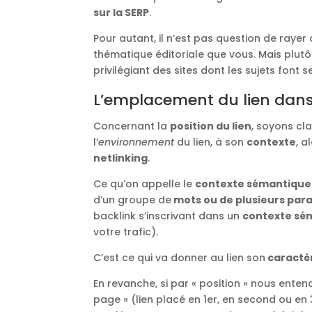
sur la SERP
.
Pour autant, il n’est pas question de rayer 
thématique éditoriale que vous. Mais plutôt
privilégiant des sites dont les sujets font 
L’emplacement du lien dans
Concernant la
position du lien
, soyons cla
l’
environnement
du lien, à son
contexte
, a
netlinking
.
Ce qu’on appelle le
contexte sémantique
d’un groupe de
mots ou de plusieurs par
backlink s’inscrivant dans un
contexte sém
votre trafic).
C’est ce qui va donner au lien son
caractèr
En revanche, si par « position » nous ente
page » (lien placé en 1er, en second ou en