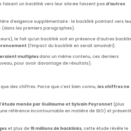
s faisant un backlink vers leur site
n
e fassent pas
d’autres
itère d’exigence supplémentaire : le backlink pointant vers le
e
(dans les premiers paragraphes).
rs), le fait qu’un backlink soit en présence d’autres backli
éférencement
(l’impact du backlink en serait amoindri).
seraient multiples
dans un même contenu, ces derniers
veau, pour avoir davantage de résultats).
 que des chiffres. Parce que c’est bien connu,
les chiffres ne
’
étude menée par Guillaume et Sylvain Peyronnet
(plus
 une référence incontournable en matière de SEO) et présent
ages
et plus de
15 millions de backlinks
, cette étude révèle le