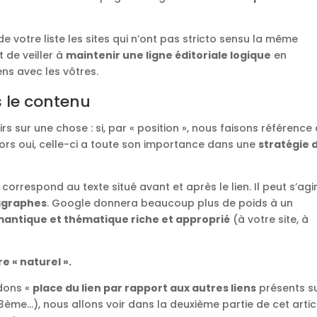
de votre liste les sites qui n’ont pas stricto sensu la même
 de veiller à
maintenir une ligne éditoriale logique
en
sens avec les vôtres.
 le contenu
irs sur une chose : si, par « position », nous faisons référence
lors oui, celle-ci a toute son importance dans une
stratégie 
correspond au texte situé avant et après le lien. Il peut s’agi
agraphes
. Google donnera beaucoup plus de poids à un
antique et thématique riche et approprié
(à votre site, à
e « naturel ».
ndons «
place du lien par rapport aux autres liens
présents su
 3ème…), nous allons voir dans la deuxième partie de cet artic