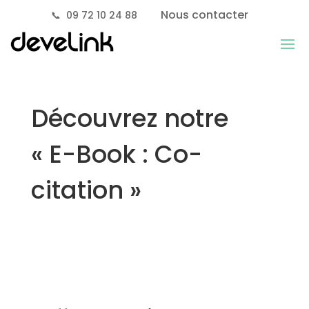
Nous contacter
📞
09 72 10 24 88
Découvrez notre
« E-Book : Co-
citation »
Co-citation
Acquérir des backlinks puissants tout en
optimisant vos coûts !