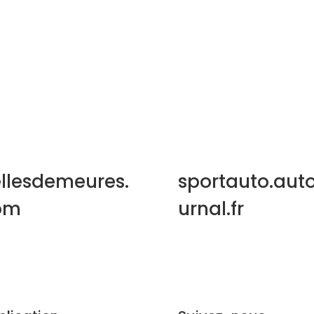
llesdemeures.
sportauto.aut
om
urnal.fr