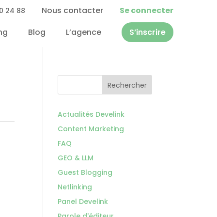
Nous contacter
Se connecter
0 24 88
ng
Blog
L’agence
S’inscrire
Rechercher
Actualités Develink
Content Marketing
FAQ
GEO & LLM
Guest Blogging
Netlinking
Panel Develink
Parole d'éditeur