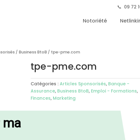
📞
09 72 1
Notoriété
Netlinki
nsorisés
/
Business BtoB
/ tpe-pme.com
tpe-pme.com
Catégories :
Articles Sponsorisés
,
Banque -
Assurance
,
Business BtoB
,
Emploi - Formations
,
Finances
,
Marketing
r ma