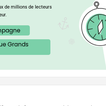
x de millions de lecteurs
eur.
ampagne
gue Grands