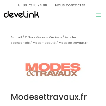
Nous contacter
📞
09 72 10 24 88
Accueil
/
Offre « Grands Médias »
/
Articles
Sponsorisés
/
Mode - Beauté
/ Modesettravaux.fr
Modesettravaux.fr