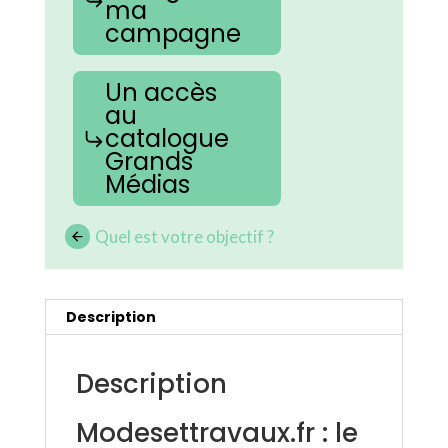
ma
campagne
Un accès
au
catalogue
Grands
Médias
Quel est votre objectif ?
Description
Description
Modesettravaux.fr : le