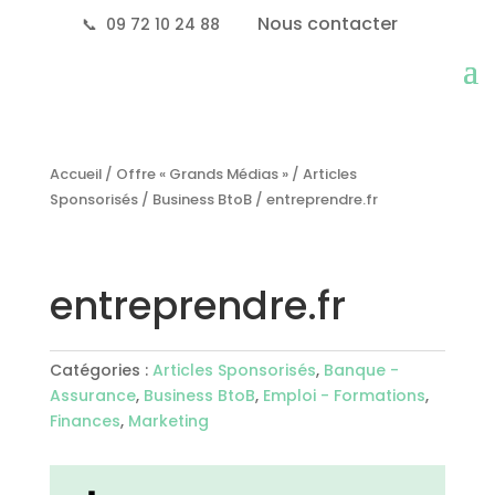
Nous contacter
📞
09 72 10 24 88
Accueil
/
Offre « Grands Médias »
/
Articles
Sponsorisés
/
Business BtoB
/ entreprendre.fr
entreprendre.fr
Catégories :
Articles Sponsorisés
,
Banque -
Assurance
,
Business BtoB
,
Emploi - Formations
,
Finances
,
Marketing