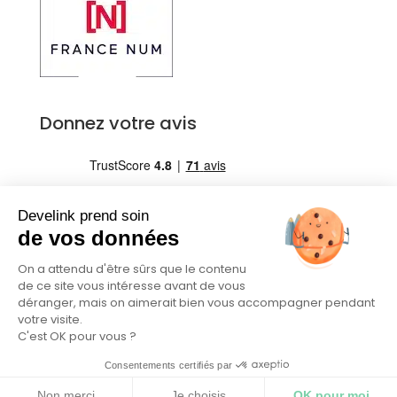
Donnez votre avis
Develink prend soin
de vos données
On a attendu d'être sûrs que le contenu
de ce site vous intéresse avant de vous
déranger, mais on aimerait bien vous accompagner pendant
votre visite.
© Develink 2021 |
Mentions légales
|
CGU
|
RGPD
|
C'est OK pour vous ?
Conditions de paiement des éditeurs
Consentements certifiés par
Non merci
Je choisis
OK pour moi