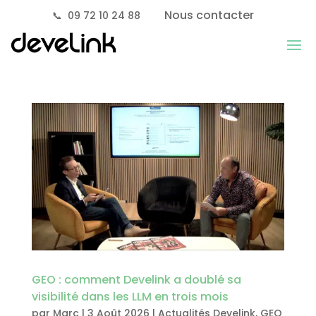
Nous contacter
📞
09 72 10 24 88
GEO : comment Develink a doublé sa
visibilité dans les LLM en trois mois
par
Marc
|
3 Août 2026
|
Actualités Develink
,
GEO