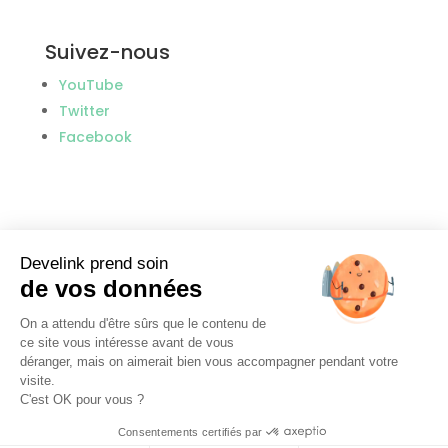
Suivez-nous
YouTube
Twitter
Facebook
Develink prend soin
de vos données
On a attendu d'être sûrs que le contenu de
Donnez votre avis
ce site vous intéresse avant de vous
déranger, mais on aimerait bien vous accompagner pendant votre
Trustpilot
visite.
C'est OK pour vous ?
Consentements certifiés par
© Develink 2021 |
Mentions légales
|
CGU
|
RGPD
|