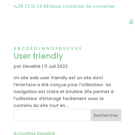
📞
09 72 10 24 88
Nous contacter
Se connecter
A
B
C
D
É
G
L
M
N
O
P
R
S
U
V
X
Y
User friendly
par
Develink
|
11 Juil 2022
Un site web user friendly est un site dont
l’interface a été conçue pour l’utilisateur. Sa
navigation est claire et intuitive. Elle permet à
l’utilisateur d’interagir facilement avec le
contenu du site tout en...
Rechercher
Actualités Develink