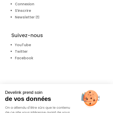
Connexion
S’inscrire
Newsletter 💌
Suivez-nous
YouTube
Twitter
Facebook
Develink prend soin
de vos données
On a attendu d'être sûrs que le contenu
Donnez votre avis
de ce site vous intéresse avant de vous