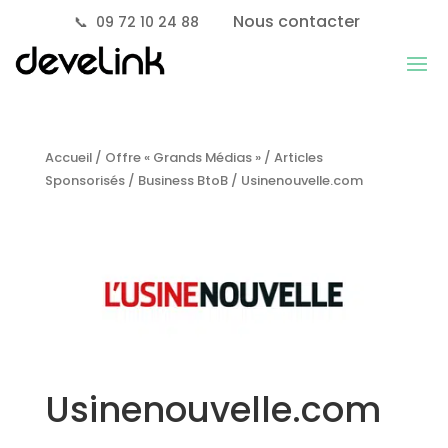
Nous contacter
📞
09 72 10 24 88
Accueil
/
Offre « Grands Médias »
/
Articles
Sponsorisés
/
Business BtoB
/ Usinenouvelle.com
Usinenouvelle.com