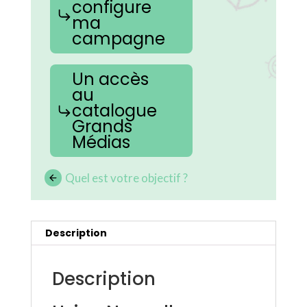
configure
ma
campagne
Un accès
au
catalogue
Grands
Médias
Quel est votre objectif ?
Description
Description