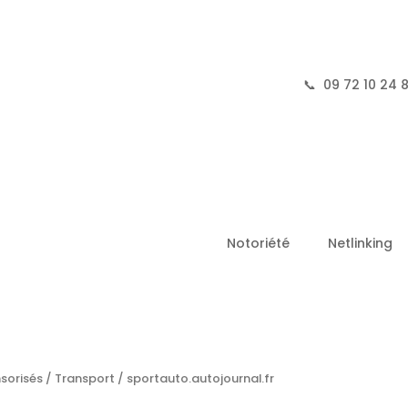
📞
09 72 10 24 
Notoriété
Netlinking
nsorisés
/
Transport
/ sportauto.autojournal.fr