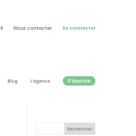
Nous contacter
Se connecter
88
S’inscrire
Blog
L’agence
Rechercher