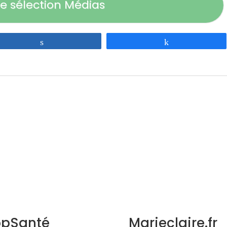
e sélection Médias
Partagez
Partagez
opSanté
Marieclaire.fr