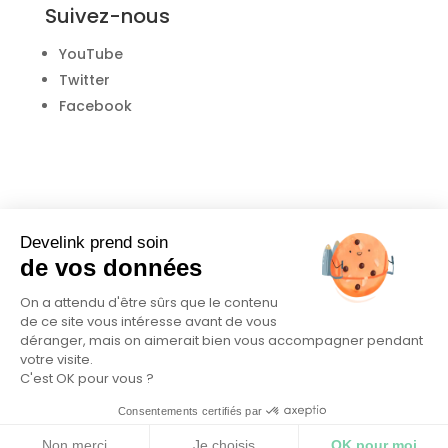
Suivez-nous
YouTube
Twitter
Facebook
Develink prend soin
de vos données
On a attendu d'être sûrs que le contenu
Donnez votre avis
de ce site vous intéresse avant de vous
déranger, mais on aimerait bien vous accompagner pendant
Trustpilot
votre visite.
C'est OK pour vous ?
Consentements certifiés par
© Develink 2021 |
Mentions légales
|
CGU
|
RGPD
|
Conditions de paiement des éditeurs
Non merci
Je choisis
OK pour moi