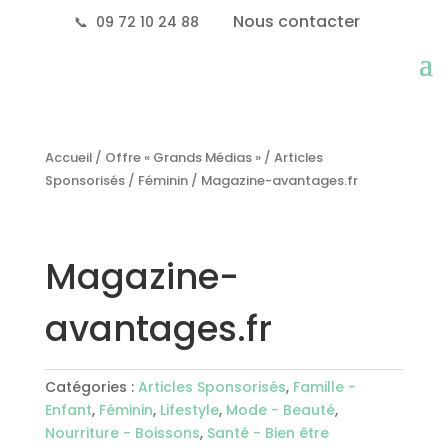
Nous contacter
📞
09 72 10 24 88
Accueil
/
Offre « Grands Médias »
/
Articles
Sponsorisés
/
Féminin
/ Magazine-avantages.fr
Magazine-
avantages.fr
Catégories :
Articles Sponsorisés
,
Famille -
Enfant
,
Féminin
,
Lifestyle
,
Mode - Beauté
,
Nourriture - Boissons
,
Santé - Bien être