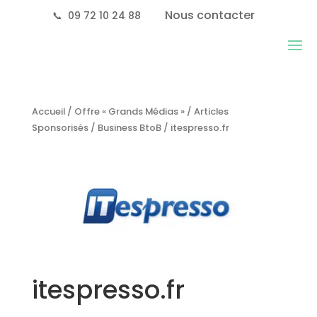
Nous contacter
📞
09 72 10 24 88
Accueil
/
Offre « Grands Médias »
/
Articles
Sponsorisés
/
Business BtoB
/ itespresso.fr
itespresso.fr