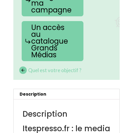
ma
campagne
Un accès
au
catalogue
Grands
Médias
Quel est votre objectif ?
Description
Description
Itespresso.fr : le media