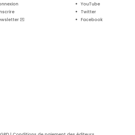
onnexion
YouTube
inscrire
Twitter
wsletter 💌
Facebook
RGPD
|
Conditions de paiement des éditeurs