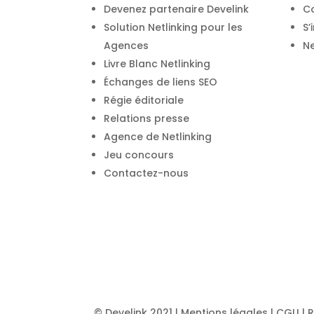
Devenez partenaire Develink
C
Solution Netlinking pour les
S’
Agences
Ne
Livre Blanc Netlinking
Échanges de liens SEO
Régie éditoriale
Relations presse
Agence de Netlinking
Jeu concours
Contactez-nous
© Develink 2021 |
Mentions légales
|
CGU
|