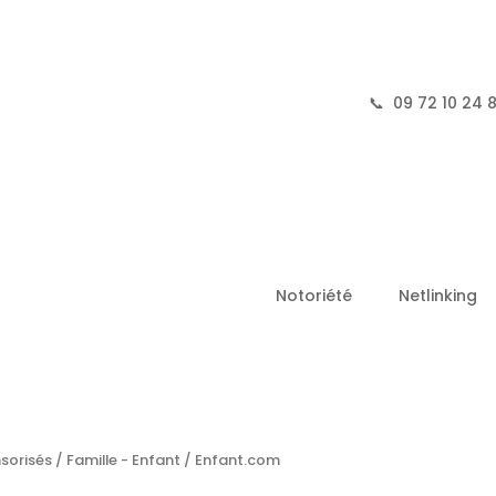
📞
09 72 10 24 
Notoriété
Netlinking
nsorisés
/
Famille - Enfant
/ Enfant.com