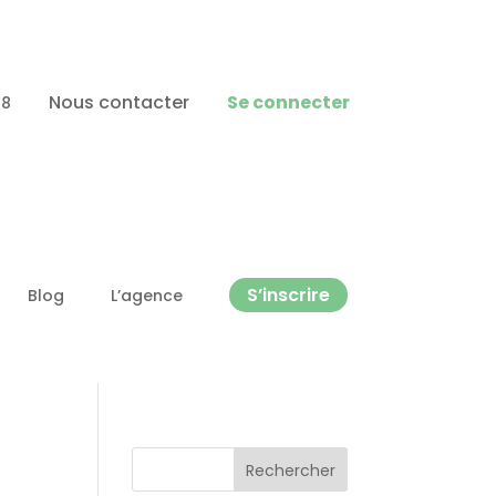
Nous contacter
Se connecter
88
S’inscrire
Blog
L’agence
Rechercher