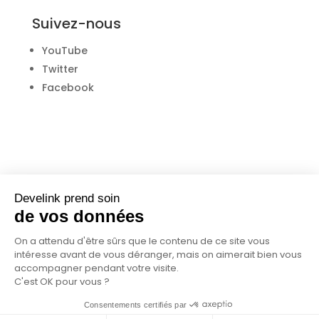
Suivez-nous
YouTube
Twitter
Facebook
Develink prend soin
de vos données
Donnez votre avis
On a attendu d'être sûrs que le contenu de ce site vous
intéresse avant de vous déranger, mais on aimerait bien vous
Trustpilot
accompagner pendant votre visite.
C'est OK pour vous ?
Consentements certifiés par
© Develink 2021 |
Mentions légales
|
CGU
|
RGPD
|