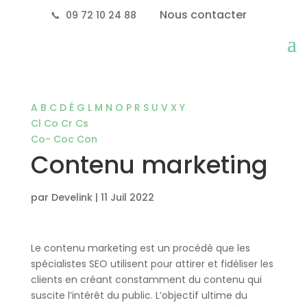
Nous contacter
📞
09 72 10 24 88
A
B
C
D
É
G
L
M
N
O
P
R
S
U
V
X
Y
Cl
Co
Cr
Cs
Co-
Coc
Con
Contenu marketing
par
Develink
|
11 Juil 2022
Le contenu marketing est un procédé que les
spécialistes SEO utilisent pour attirer et fidéliser les
clients en créant constamment du contenu qui
suscite l’intérêt du public.
L’objectif ultime du