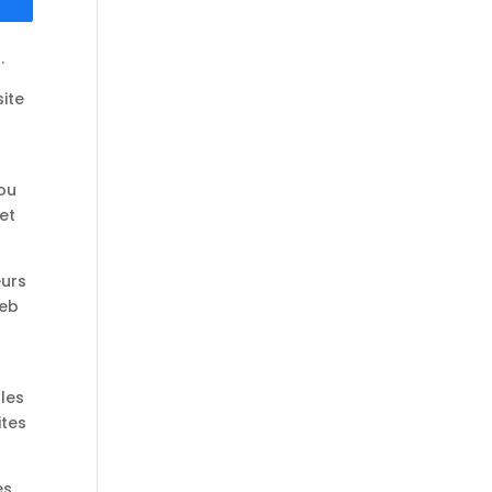
.
site
ou
et
eurs
Web
 les
ites
es