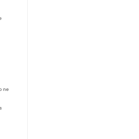
e
b ne
s