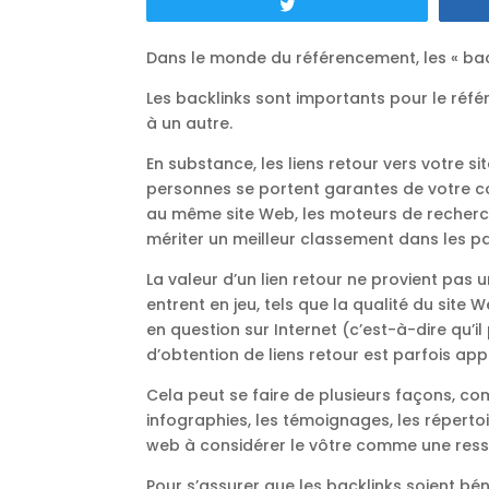
Tweetez
Dans le monde du référencement, les « back
Les backlinks sont importants pour le réfé
à un autre.
En substance, les liens retour vers votre 
personnes se portent garantes de votre c
au même site Web, les moteurs de recherch
mériter un meilleur classement dans les p
La valeur d’un lien retour ne provient pas
entrent en jeu, tels que la qualité du site W
en question sur Internet (c’est-à-dire qu’
d’obtention de liens retour est parfois appe
Cela peut se faire de plusieurs façons, co
infographies, les témoignages, les répertoi
web à considérer le vôtre comme une ressou
Pour s’assurer que les backlinks soient bén