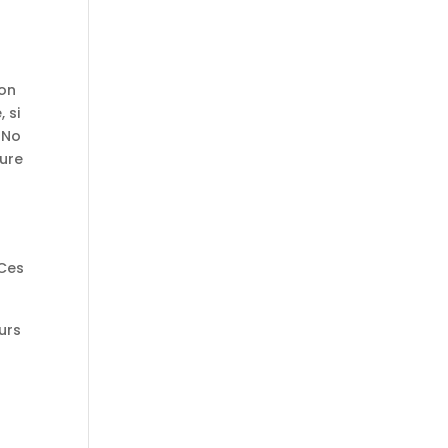
ion
 si
s No
eure
 Ces
eurs