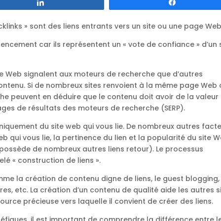
Partagez
Partagez
links » sont des liens entrants vers un site ou une page Web
rencement car ils représentent un « vote de confiance » d’un 
site Web signalent aux moteurs de recherche que d’autres
ontenu. Si de nombreux sites renvoient à la même page Web 
e peuvent en déduire que le contenu doit avoir de la valeur 
ages de résultats des moteurs de recherche (SERP).
 uniquement du site web qui vous lie. De nombreux autres fact
eb qui vous lie, la pertinence du lien et la popularité du site 
il possède de nombreux autres liens retour). Le processus
lé « construction de liens ».
mme la création de contenu digne de liens, le guest blogging,
res, etc. La création d’un contenu de qualité aide les autres s
rce précieuse vers laquelle il convient de créer des liens.
éfiques, il est important de comprendre la différence entre l