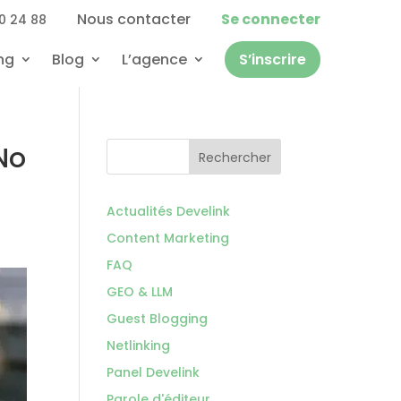
Nous contacter
Se connecter
0 24 88
ng
Blog
L’agence
S’inscrire
 No
Rechercher
Actualités Develink
Content Marketing
FAQ
GEO & LLM
Guest Blogging
Netlinking
Panel Develink
Parole d'éditeur