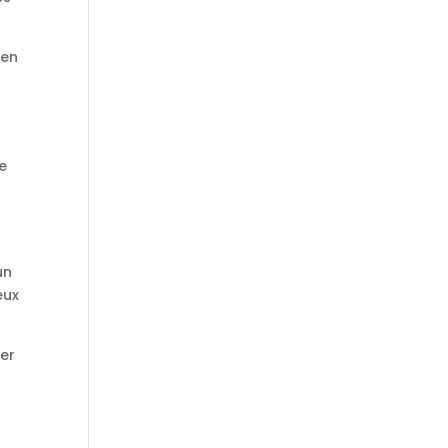
 en
de
à
un
eux
ner