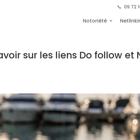
📞
09 72 1
Notoriété
Netlinki
oir sur les liens Do follow et