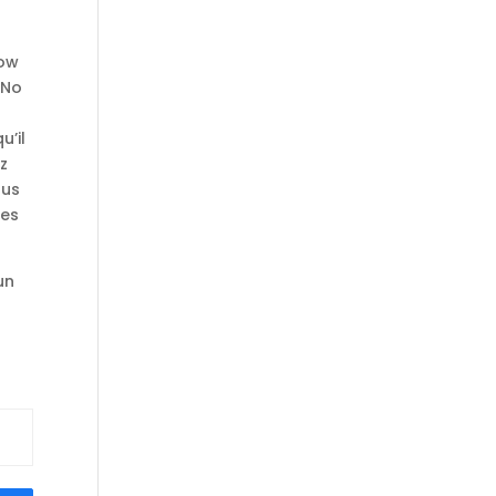
low
 No
u’il
ez
ous
des
un